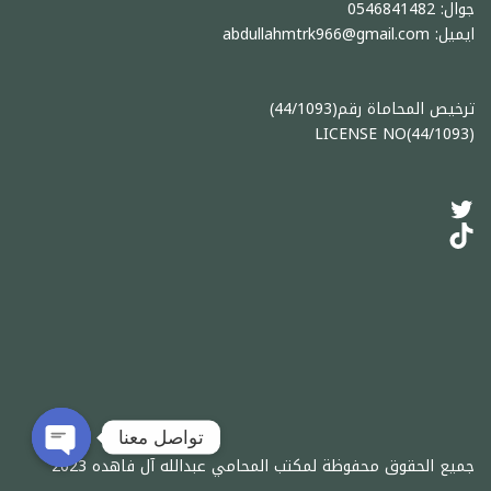
جوال: 0546841482
ايميل: abdullahmtrk966@gmail.com
ترخيص المحاماة رقم(44/1093)
(44/1093)LICENSE NO
تواصل معنا
جميع الحقوق محفوظة لمكتب المحامي عبدالله آل فاهده 2023
en chaty